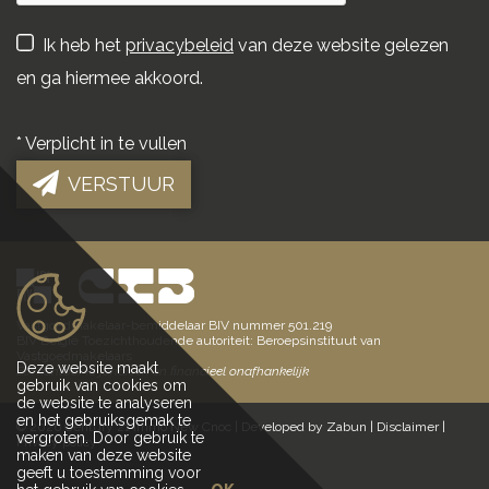
Ik heb het
privacybeleid
van deze website gelezen
en ga hiermee akkoord.
*
Verplicht in te vullen
VERSTUUR
Vastgoedmakelaar-bemiddelaar BIV nummer 501.219
BIV België Toezichthoudende autoriteit: Beroepsinstituut van
Vastgoedmakelaars
Deze website maakt
Elk kantoor is juridisch en financieel onafhankelijk
gebruik van cookies om
de website te analyseren
en het gebruiksgemak te
© 2026 Century 21 Immo New Cnoc |
Developed by Zabun
|
Disclaimer
|
vergroten. Door gebruik te
Privacy policy
maken van deze website
geeft u toestemming voor