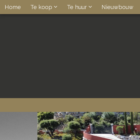
Home
Te koop
Te huur
Nieuwbouw