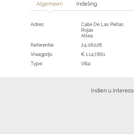
Algemeen
Indeling
Adres:
Calle De Las Peñas
Rojas
Altea
Referentie:
24.06228
Vraagprijs:
€ 1.147.861
Type:
Villa
Indien u interes