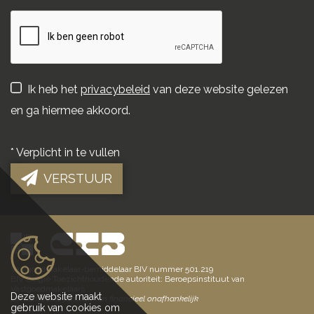
Ik heb het
privacybeleid
van deze website gelezen
en ga hiermee akkoord.
*
Verplicht in te vullen
VERSTUUR
Vastgoedmakelaar-bemiddelaar BIV nummer 501.219
BIV België Toezichthoudende autoriteit: Beroepsinstituut van
Vastgoedmakelaars
Deze website maakt
Elk kantoor is juridisch en financieel onafhankelijk
gebruik van cookies om