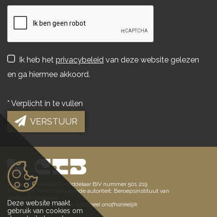
Ik heb het
privacybeleid
van deze website gelezen
en ga hiermee akkoord.
*
Verplicht in te vullen
VERSTUUR
Vastgoedmakelaar-bemiddelaar BIV nummer 501.219
BIV België Toezichthoudende autoriteit: Beroepsinstituut van
Vastgoedmakelaars
Deze website maakt
Elk kantoor is juridisch en financieel onafhankelijk
gebruik van cookies om