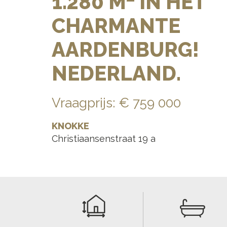
1.280 M² IN HET
CHARMANTE
AARDENBURG!
NEDERLAND.
Vraagprijs
:
€ 759 000
KNOKKE
Christiaansenstraat 19 a