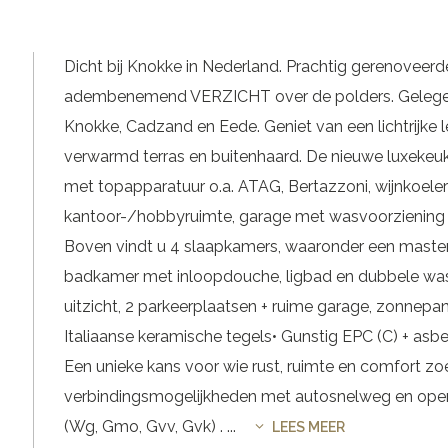
Dicht bij Knokke in Nederland. Prachtig gerenoveerde
adembenemend VERZICHT over de polders. Gelegen in 
Knokke, Cadzand en Eede. Geniet van een lichtrijke 
verwarmd terras en buitenhaard. De nieuwe luxekeuke
met topapparatuur o.a. ATAG, Bertazzoni, wijnkoeler
kantoor-/hobbyruimte, garage met wasvoorziening e
Boven vindt u 4 slaapkamers, waaronder een master 
badkamer met inloopdouche, ligbad en dubbele wasta
uitzicht, 2 parkeerplaatsen + ruime garage, zonnepa
Italiaanse keramische tegels• Gunstig EPC (C) + asbe
Een unieke kans voor wie rust, ruimte en comfort zo
verbindingsmogelijkheden met autosnelweg en open
(Wg, Gmo, Gvv, Gvk) .
...
LEES MEER