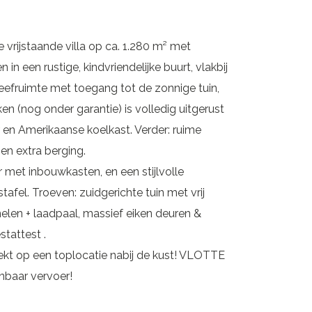
 vrijstaande villa op ca. 1.280 m² met
een rustige, kindvriendelijke buurt, vlakbij
leefruimte met toegang tot de zonnige tuin,
n (nog onder garantie) is volledig uitgerust
 en Amerikaanse koelkast. Verder: ruime
n extra berging.
met inbouwkasten, en een stijlvolle
fel. Troeven: zuidgerichte tuin met vrij
nelen + laadpaal, massief eiken deuren &
stattest .
ekt op een toplocatie nabij de kust! VLOTTE
baar vervoer!