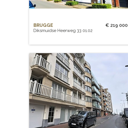
BRUGGE
€ 219 000
Diksmuidse Heerweg 33 01.02
volledig gerenoveerd
appartement vlakbij de zeedij
BEW. OPP.
# SLPK.
82 m²
3