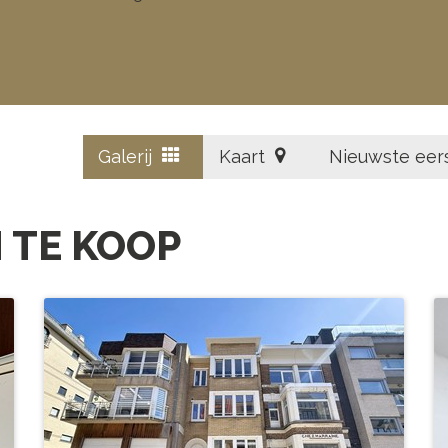
Galerij
Kaart
Nieuwste eer
 TE KOOP
 de
# SLPK.
2