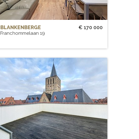
BLANKENBERGE
€ 170 000
Franchommelaan 19
LOFT / PENTHOUSE ST GILLIS
KWARTIER
BEW. OPP.
# SLPK.
196 m²
4