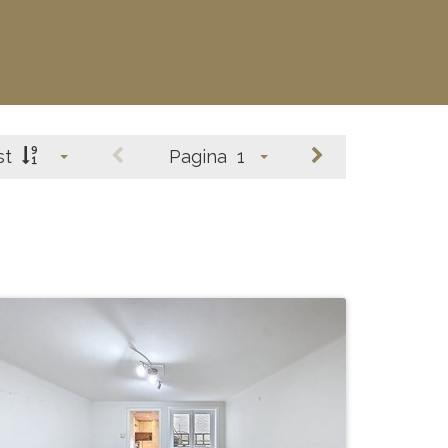
st
Pagina
1
kelderappartement met RUIM
terras vlak aan zee
BEW. OPP.
# SLPK.