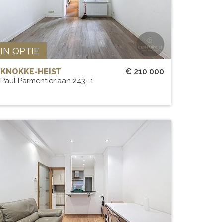
59 m²
1
IN OPTIE
KNOKKE-HEIST
€ 210 000
Paul Parmentierlaan 243 -1
INSTAPKLAAR 2 slaapkamer app
te BLANKENBERGE
BEW. OPP.
# SLPK.
54 m²
2