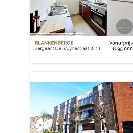
43 m²
BLANKENBERGE
Vanafprijs
Sergeant De Bruynestraat 18 1.1
€ 95 000
Sint Andries: recent apparteme
met 1 slpk
BEW. OPP.
# SLPK.
65 m²
1