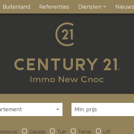
Buitenland
Referenties
Diensten
Nieuw
rtement
Min. prijs
uwbouw
Garage
Tuin
Terras
Lift