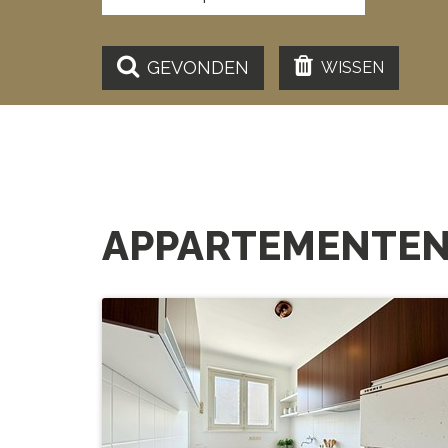
GEVONDEN
WISSEN
APPARTEMENTEN
Studio/App op toplocatie nabij
haven van Blankenberge
BEW. OPP.