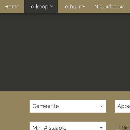
Home
Te koop
Te huur
Nieuwbouw
Gemeente
Appa
Min. # slaapk.
Nie