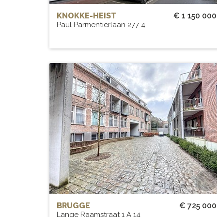
KNOKKE-HEIST
€ 1 150 000
Paul Parmentierlaan 277 4
Loft met fenomenaal zicht ove
de skyline van Brugge.
BEW. OPP.
# SLPK.
213 m²
3
BRUGGE
€ 725 000
Lange Raamstraat 1 A 14