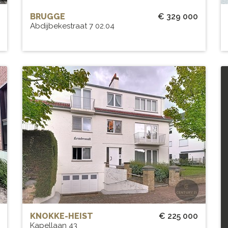
BRUGGE
€ 329 000
Abdijbekestraat 7 02.04
Gerenoveerd appartement op een
toplocatie
r
BEW. OPP.
# SLPK.
33 m²
1
GARAGE?
Ja
KNOKKE-HEIST
€ 225 000
Kapellaan 43