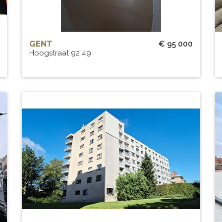
GENT
€ 95 000
Hoogstraat 92 49
Sint Andries: Perfect afgewerkt
k
appartement voor INVESTERING
BEW. OPP.
# SLPK.
140 m²
3