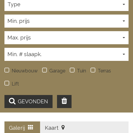
Type
Min. prijs
Max. prijs
Min. # slaapk.
Nieuwbouw
Garage
Tuin
Terras
Lift
GEVONDEN
Galerij
Kaart