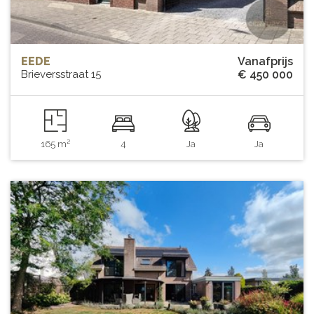
EEDE
Vanafprijs
Brieversstraat 15
€ 450 000
165 m²
4
Ja
Ja