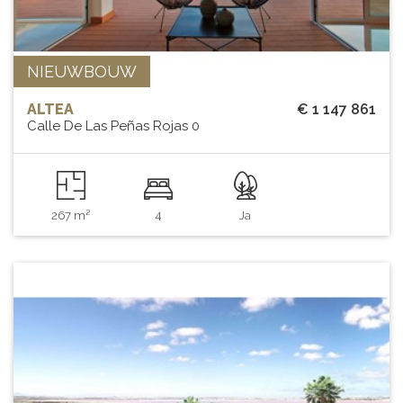
NIEUWBOUW
ALTEA
€ 1 147 861
Calle De Las Peñas Rojas 0
267 m²
4
Ja