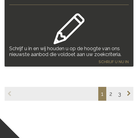
Schrijf u in en wij houden u op de hoogte van ons
nieuwste aanbod die voldoet aan uw zoekcriteria.
SCHRIJF U NU IN
1
2
3