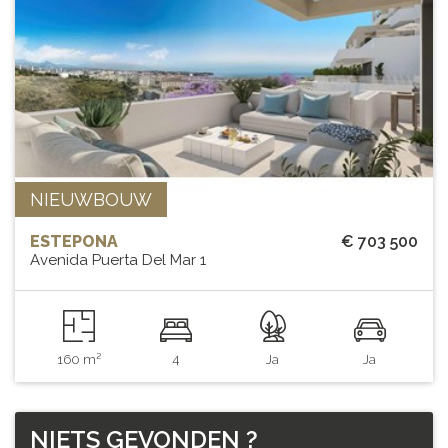
NIEUWBOUW
ESTEPONA
€ 703 500
Avenida Puerta Del Mar 1
160 m²
4
Ja
Ja
NIETS
GEVONDEN
?